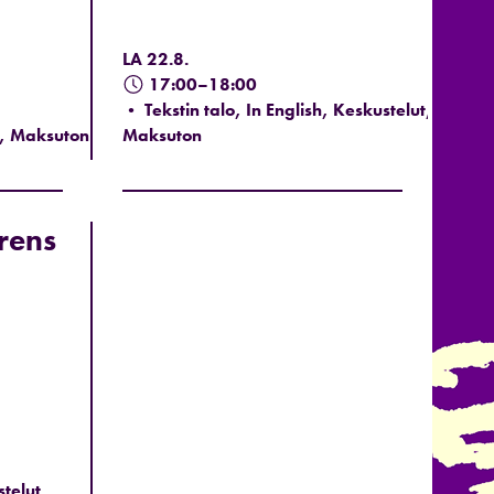
LA 22.8.
17:00–18:00
• Tekstin talo, In English, Keskustelut,
t, Maksuton
Maksuton
rens
telut,