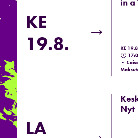
in a
KE
→
19.8.
KE 19.8
17:
• Caisa
Maksut
Kesk
Nyt
LA
→