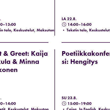
.
LA 22.8.
00–13:00
14:00–16:00
in talo, Keskustelut, Maksuton
• Tekstin talo, Keskustelu
 & Greet: Kaija
Poetiikkakonfe
kula & Minna
si: Hengitys
konen
.
SU 23.8.
00–14:00
15:00–19:00
eetit, Keskustelut, Maksuton,
• Caisa, In English, Keskus