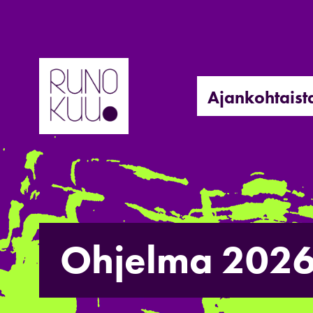
Hyppää
sisältöön
Ajankohtaist
Ohjelma 202