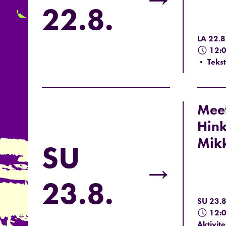
22.8.
LA 22.8
12:
• Tekst
Meet
Hin
Mik
SU
→
23.8.
SU 23.8
12:
Aktivit