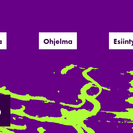
a
Ohjelma
Esiint
6