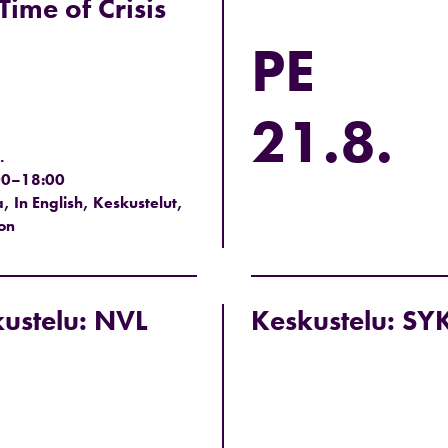
 Time of Crisis
PE
21.8.
.
00–18:00
, In English, Keskustelut,
on
ustelu: NVL
Keskustelu: SY