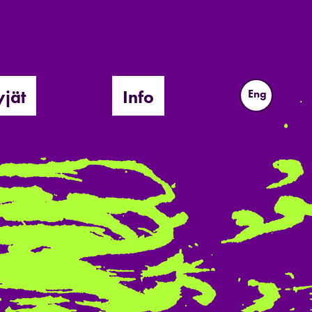
yjät
Info
Eng