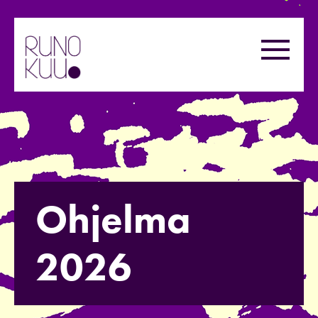
Hyppää
sisältöön
Valikk
Ohjelma
2026