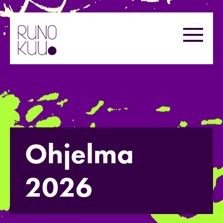
Hyppää
sisältöön
Valikk
Ohjelma
2026