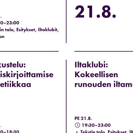
21.8.
.
30–23:00
n talo, Esitykset, Iltaklubit,
on
ustelu:
Iltaklubi:
iskirjoittamise
Kokeellisen
etiikkaa
runouden ilta
PE 21.8.
.
19:30–23:00
00–18:30
• Tekstin talo, Esitykset, Il