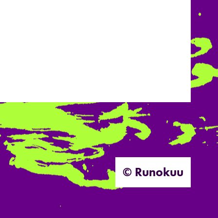
© Runokuu