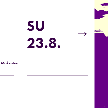
SU
→
23.8.
t, Maksuton