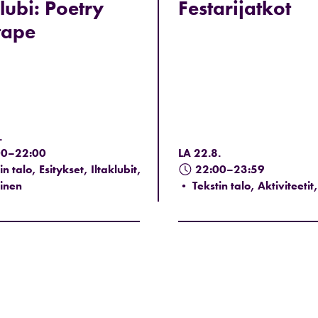
klubi: Poetry
Festarijatkot
tape
.
00–22:00
LA 22.8.
n talo, Esitykset, Iltaklubit,
22:00–23:59
inen
• Tekstin talo, Aktiviteeti