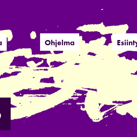
a
Ohjelma
Esiint
6