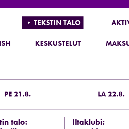
• TEKSTIN TALO
AKTI
ISH
KESKUSTELUT
MAKSU
PE 21.8.
LA 22.8.
tin talo:
Iltaklubi: