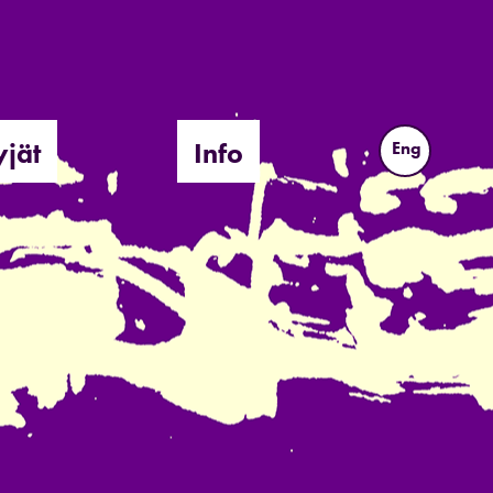
yjät
Info
Eng