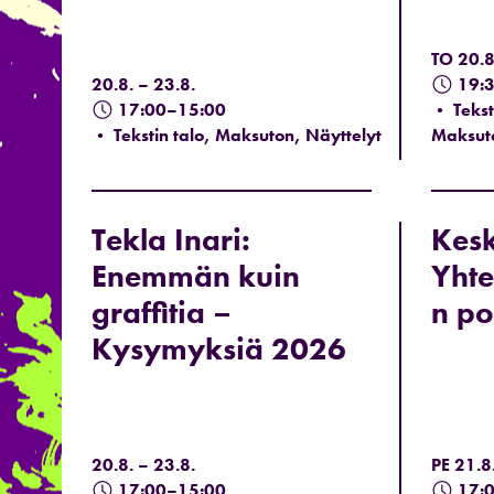
TO 20.8
20.8. – 23.8.
19:
17:00–15:00
• Teksti
• Tekstin talo, Maksuton, Näyttelyt
Maksut
Tekla Inari:
Kesk
Enemmän kuin
Yhte
graffitia –
n po
Kysymyksiä 2026
20.8. – 23.8.
PE 21.8
17:00–15:00
17: