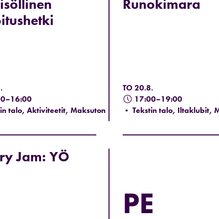
isöllinen
Runokimara
oitushetki
.
TO 20.8.
00–16:00
17:00–19:00
in talo, Aktiviteetit, Maksuton
• Tekstin talo, Iltaklubit,
ry Jam: YÖ
PE