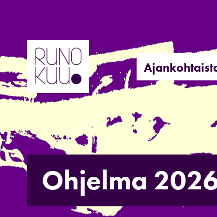
Hyppää
sisältöön
Ajankohtaist
Ohjelma 202